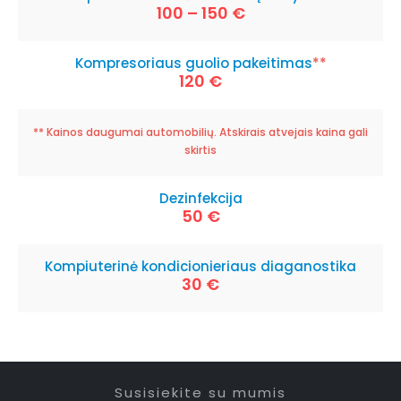
100 – 150 €
Kompresoriaus guolio pakeitimas
**
120 €
** Kainos daugumai automobilių. Atskirais atvejais kaina gali
skirtis
Dezinfekcija
50 €
Kompiuterinė kondicionieriaus diaganostika
30 €
Susisiekite su mumis