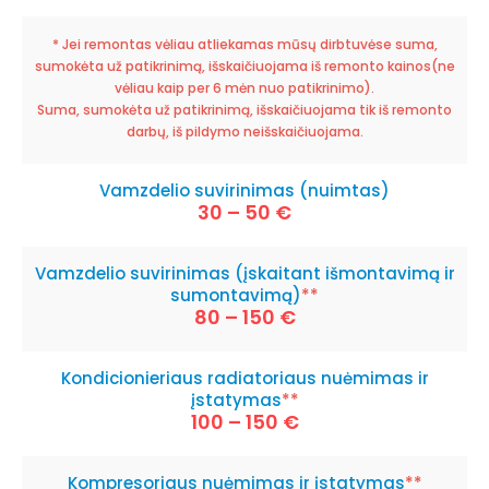
* Jei remontas vėliau atliekamas mūsų dirbtuvėse suma,
sumokėta už patikrinimą, išskaičiuojama iš remonto kainos(ne
vėliau kaip per 6 mėn nuo patikrinimo).
Suma, sumokėta už patikrinimą, išskaičiuojama tik iš remonto
darbų, iš pildymo neišskaičiuojama.
Vamzdelio suvirinimas (nuimtas)
30 – 50 €
Vamzdelio suvirinimas (įskaitant išmontavimą ir
sumontavimą)
**
80 – 150 €
Kondicionieriaus radiatoriaus nuėmimas ir
įstatymas
**
100 – 150 €
Kompresoriaus nuėmimas ir įstatymas
**