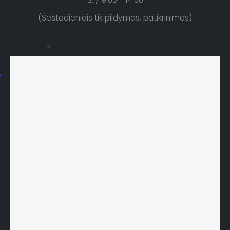
(Šeštadieniais tik pildymas, patikrinimas)