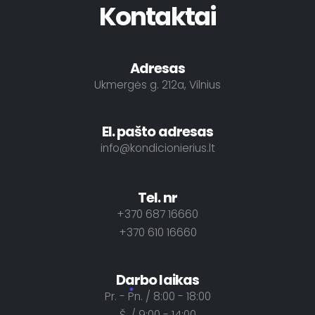
Kontaktai
Adresas
Ukmergės g. 212a, Vilnius
El. pašto adresas
info@kondicionierius.lt
Tel. nr
+370 687 16660
+370 610 16660
Darbo laikas
Pr. - Pn. / 8:00 - 18:00
Š. / 9:00 - 14:00